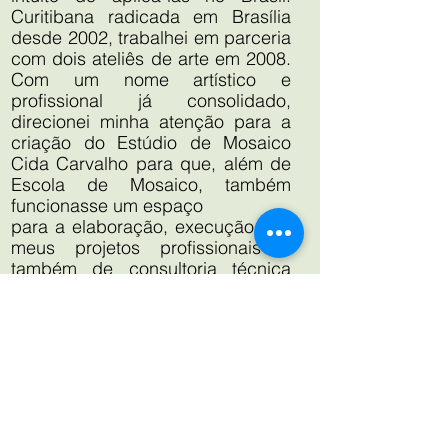
Curitibana radicada em Brasília
desde 2002, trabalhei em parceria
com dois ateliês de arte em 2008.
Com um nome artístico e
profissional já consolidado,
direcionei minha atenção para a
criação do Estúdio de Mosaico
Cida Carvalho para que, além de
Escola de Mosaico, também
funcionasse um espaço
para a elaboração, execução dos
meus projetos profissionais e
também de consultoria técnica
para outros profissionais da área.
Em 2017 fiz a coordenação geral
e exposição coletiva das minhas
obras e de mais 12 artistas em
Jerusalém, Tel-Aviv e Haifa, Israel
durante 45 dias. Em 2023 finalizei
DIAS E
o projeto com uma exposição de
artistas brasileiros e israelenses
HORÁRIOS