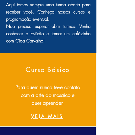
Aqui temos sempre uma turma aberta para
receber você. Conheça nossos cursos e
programação eventual.
Não precisa esperar abrir turmas
. Venha
conhecer o Estúdio e t
omar um cafézinho
com Cida Carvalho!
Curso Básico
Para quem nunca teve contato
com a arte do mosaico e
quer aprender.
VEJA MAIS