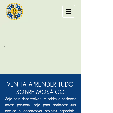
PROJETO
EXPOSIÇÃO
ARTE
OLHARES
NOS
DE ISRAEL
TRILHOS
Exposição
realizada pelo
Realizado em
estúdio com o
2022, o
intercâmcio
projeto contou
cultural de 12
com a doação
artistas israelenses
VENHA APRENDER TUDO
de três painéis
com 18 artistas
de mosaico
brasilienses.
SOBRE MOSAICO
com oficinas
para mulheres
Seja para desenvolver um hobby e conhecer
pcd.
novas pessoas, seja para aprimorar sua
técnica e desenvolver projetos especiais.